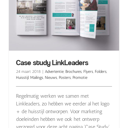
Case study LinkLeaders
24 maart 2018
|
Advertentie
,
Brochures
,
Flyers
,
Folders
,
Huisstijl
,
Mailings
,
Nieuws
,
Posters
,
Promotie
Regelmatig werken we samen met
Linkleaders, zo hebben we eerder al het logo
+ de huisstijl ontworpen. Voor marketing
doeleinden hebben we ook het ontwerp
verzorgd voor deze acht pagina 'Case Study'.