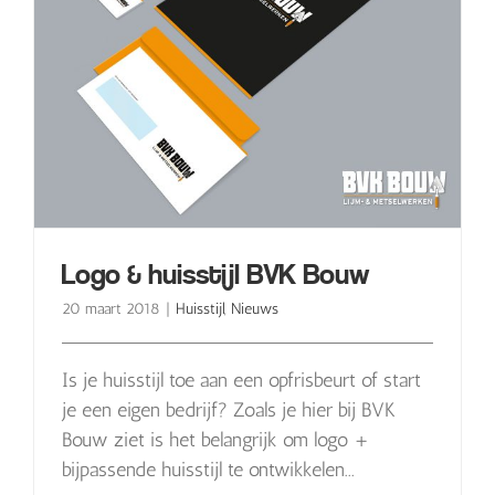
Logo & huisstijl BVK Bouw
20 maart 2018
|
Huisstijl
,
Nieuws
Is je huisstijl toe aan een opfrisbeurt of start
je een eigen bedrijf? Zoals je hier bij BVK
Bouw ziet is het belangrijk om logo +
bijpassende huisstijl te ontwikkelen...