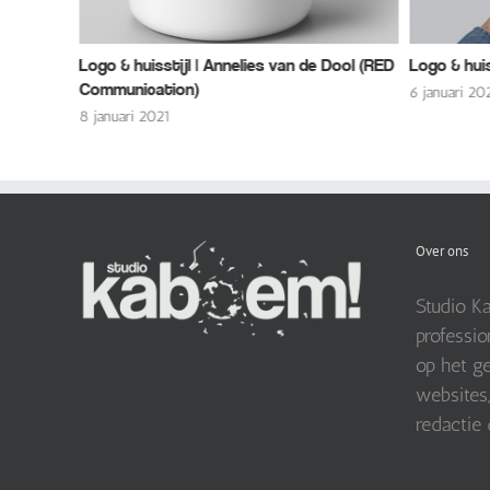
 Annelies van de Dool (RED
Logo & huisstijl | Van der Peet
6 januari 2021
Over ons
Studio Ka
professio
op het ge
websites,
redactie