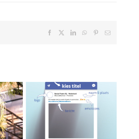
Facebook
X
LinkedIn
WhatsApp
Pinterest
E-
mail