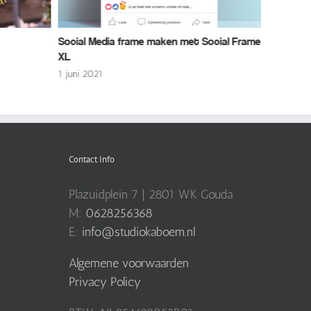
ame maken met Social Frame
Logo & huisstijl | Annelies van de Doo
Communication)
8 januari 2021
Contact Info
Plazuidplein 7 | 2801 WK Gouda
M:
0628256368
E:
info@studiokaboem.nl
Algemene voorwaarden
Privacy Policy