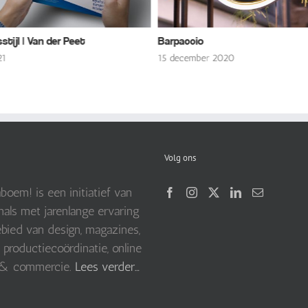
Barpaccio
Social Media fr
XL
15 december 2020
1 juni 2021
Volg ons
boem! is een initiatief van
nals met jarenlange ervaring
bied van design, magazines,
 productiecoördinatie, online
 & commercie.
Lees verder…