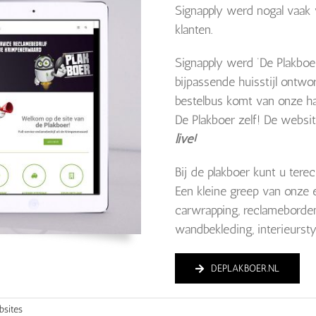
Signapply werd nogal vaak 
klanten.
Signapply werd ‘De Plakbo
bijpassende huisstijl ontw
bestelbus komt van onze ha
De Plakboer zelf! De website
live!
Bij de plakboer kunt u tere
Een kleine greep van onze e
carwrapping, reclameborden,
wandbekleding, interieurstyl
DEPLAKBOER.NL
bsites