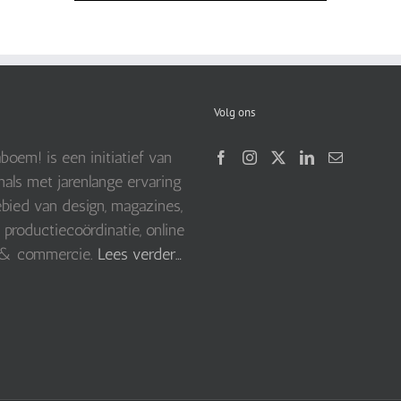
Volg ons
boem! is een initiatief van
nals met jarenlange ervaring
bied van design, magazines,
 productiecoördinatie, online
 & commercie.
Lees verder…