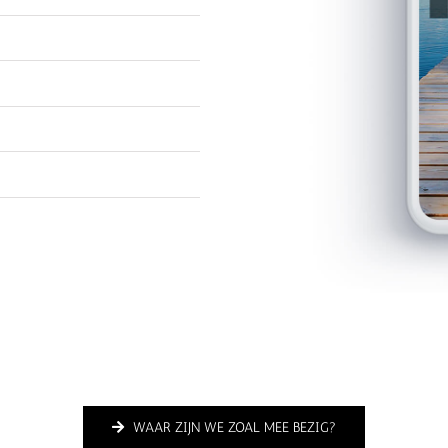
WAAR ZIJN WE ZOAL MEE BEZIG?