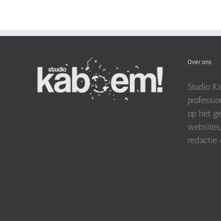
Over ons
Studio Ka
professio
op het ge
websites,
redactie