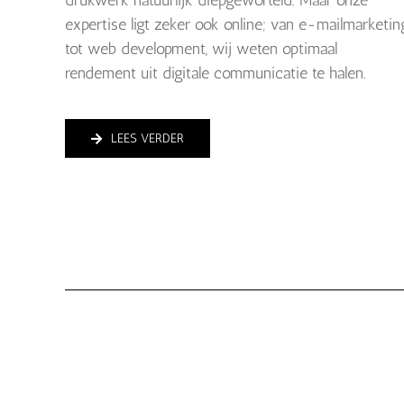
drukwerk natuurlijk diepgeworteld. Maar onze
expertise ligt zeker ook online; van e-mailmarketin
tot web development, wij weten optimaal
rendement uit digitale communicatie te halen.
LEES VERDER