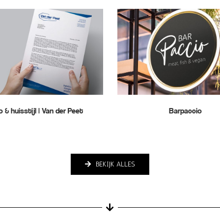
 & huisstijl | Van der Peet
Barpaccio
BEKIJK ALLES