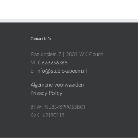
Contact Info
Plazuidplein 7 | 2801 WK Gouda
M:
0628256368
E:
info@studiokaboem.nl
Algemene voorwaarden
Privacy Policy
BTW: NL854699053B01
KvK: 62180118