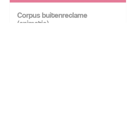
Corpus buitenreclame
(animatie)
16 april 2019
|
Advertentie
,
Auto reclame
,
Brochures
,
Flyers
,
Folders
,
Nieuws
,
Posters
,
Promotie
,
Stickers
,
Video
Voor Corpus (reis door de mens) verzorgen
we tegenwoordig heel veel media uitingen,
van advertenties tot roll-up banners. Dit keer
mochten we een uiting maken voor het mega
grote reclamebord langs de A4. […]
Bekijk meer