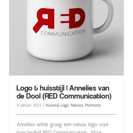
Logo & huisstijl | Annelies van
de Dool (RED Communication)
8 januari 2021
|
Huisstijl
,
Logo
,
Nieuws
,
Promotie
Annelies wilde graag een nieuw logo voor
haar bedrijf RED Communication... Maar