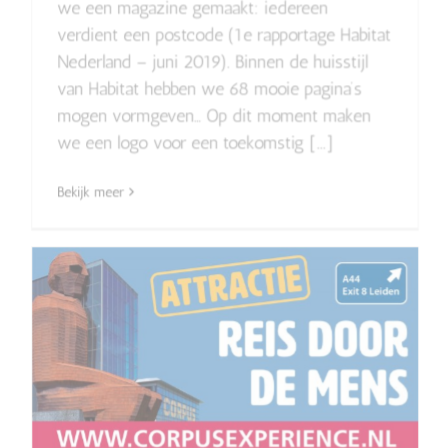
we een magazine gemaakt: iedereen
verdient een postcode (1e rapportage Habitat
Nederland – juni 2019). Binnen de huisstijl
van Habitat hebben we 68 mooie pagina’s
mogen vormgeven… Op dit moment maken
we een logo voor een toekomstig [...]
Bekijk meer