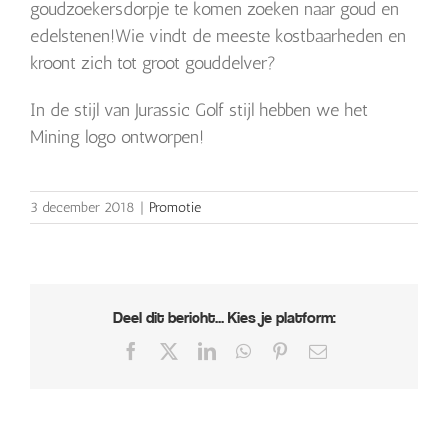
goudzoekersdorpje te komen zoeken naar goud en
edelstenen!
Wie vindt de meeste kostbaarheden en
kroont zich tot groot gouddelver?
In de stijl van Jurassic Golf stijl hebben we het
Mining logo ontworpen!
3 december 2018
|
Promotie
Deel dit bericht... Kies je platform:
Facebook
X
LinkedIn
WhatsApp
Pinterest
E-
mail